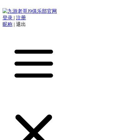
登录
|
注册
昵称
|
退出