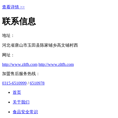
查看详情 >>
联系信息
地址：
河北省唐山市玉田县陈家铺乡高文铺村西
网址：
http://www.zltfh.com
http://www.zltfh.com
加盟售后服务热线：
0315-6510999
/
6510978
首页
关于我们
食品安全常识