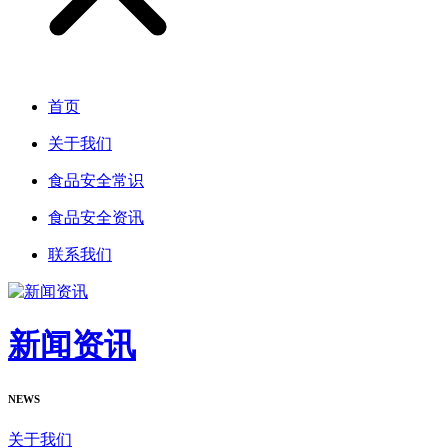
首页
关于我们
食品安全常识
食品安全资讯
联系我们
新闻资讯
NEWS
关于我们