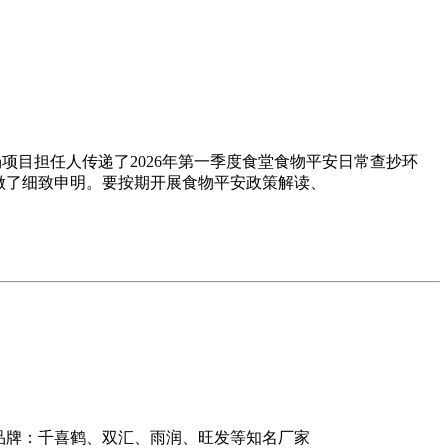
项目担任人传递了2026年第一季度食堂食物平安日常查抄环
做了细致申明。要按期开展食物平安政策解读、
品牌：千喜鹤、双汇、雨润、旺发等知名厂家