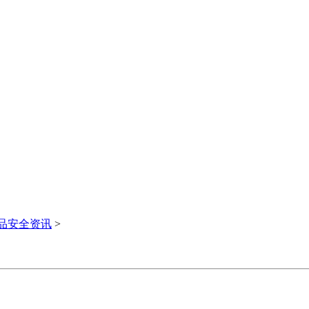
品安全资讯
>