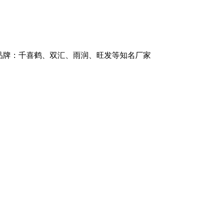
品牌：千喜鹤、双汇、雨润、旺发等知名厂家