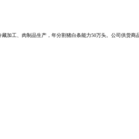
冷藏加工、肉制品生产，年分割猪白条能力50万头。公司供货商