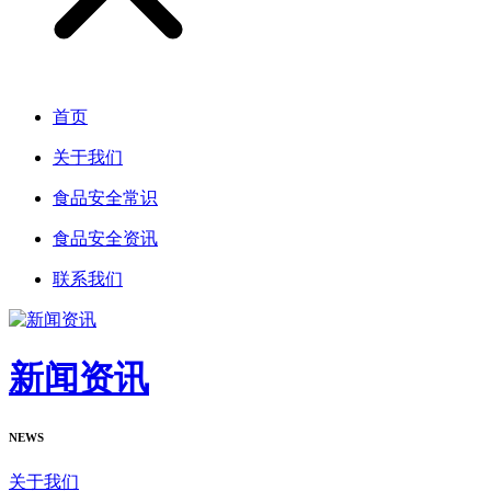
首页
关于我们
食品安全常识
食品安全资讯
联系我们
新闻资讯
NEWS
关于我们