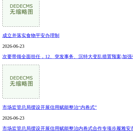
成立并落实食物平安办理制
2026-06-23
次要带领全面担任，12、突发事务、沉特大变乱措置预案;加强
市场监管总局摆设开展信用赋能整治“内卷式”
2026-06-23
市场监管总局摆设开展信用赋能整治内卷式合作专项步履雅安市