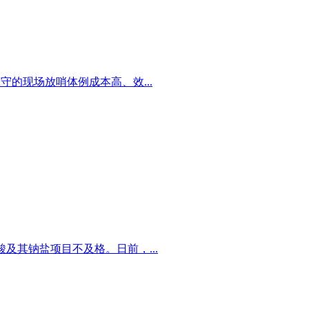
的现场放哨体例成本高、效...
及其钠盐项目不及格。日前，...