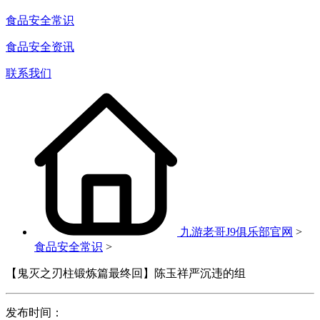
食品安全常识
食品安全资讯
联系我们
九游老哥J9俱乐部官网
>
食品安全常识
>
【鬼灭之刃柱锻炼篇最终回】陈玉祥严沉违的组
发布时间：