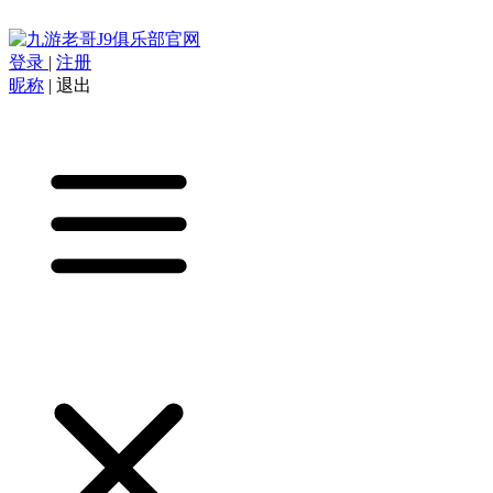
登录
|
注册
昵称
|
退出