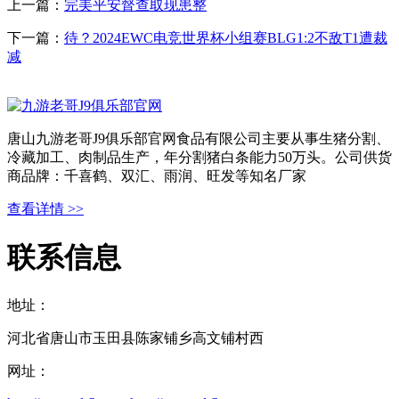
上一篇：
完美平安督查取现患整
下一篇：
待？2024EWC电竞世界杯小组赛BLG1:2不敌T1遭裁
减
唐山九游老哥J9俱乐部官网食品有限公司主要从事生猪分割、
冷藏加工、肉制品生产，年分割猪白条能力50万头。公司供货
商品牌：千喜鹤、双汇、雨润、旺发等知名厂家
查看详情 >>
联系信息
地址：
河北省唐山市玉田县陈家铺乡高文铺村西
网址：